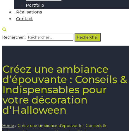
Portfolio
Réalisations
Contact
Rechercher :
Créez une ambiance
d’épouvante : Conseils &
Indispensables pour
votre décoration
d’Halloween
Home
/
Créez une ambiance d’épouvante : Conseils &