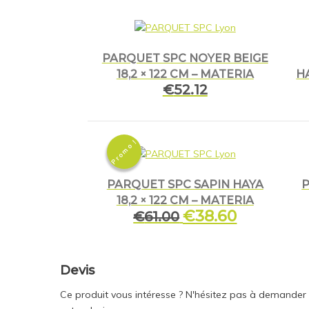
PARQUET SPC NOYER BEIGE
18,2 × 122 CM – MATERIA
HA
€
52.12
Promo !
PARQUET SPC SAPIN HAYA
P
18,2 × 122 CM – MATERIA
Le
€
38.60
Le
€
61.00
prix
prix
initial
actuel
était :
est :
Devis
€61.00.
€38.60.
Ce produit vous intéresse ? N'hésitez pas à demander