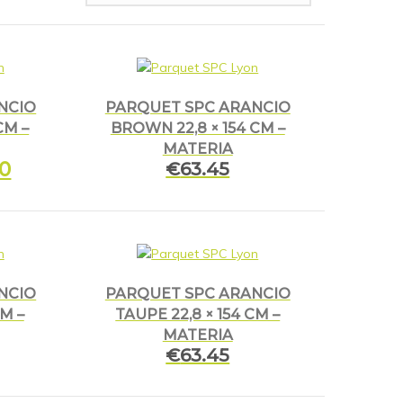
NCIO
PARQUET SPC ARANCIO
CM –
BROWN 22,8 × 154 CM –
MATERIA
60
Le
€
63.45
prix
actuel
est :
.
€38.60.
NCIO
PARQUET SPC ARANCIO
CM –
TAUPE 22,8 × 154 CM –
MATERIA
€
63.45