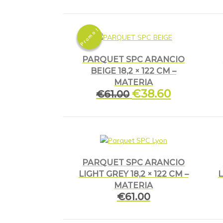
Promo !
PARQUET SPC ARANCIO
BEIGE 18,2 × 122 CM –
MATERIA
Le
€
38.60
Le
€
61.00
prix
prix
initial
actuel
était :
est :
€61.00.
€38.60.
PARQUET SPC ARANCIO
LIGHT GREY 18,2 × 122 CM –
L
MATERIA
€
61.00