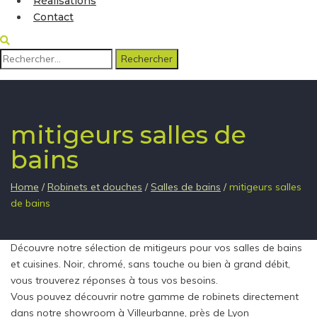
Réalisations
Contact
Rechercher :
mitigeurs salles de
bains
Home
/
Robinets et douches
/
Salles de bains
/
mitigeurs salles
de bains
Découvre notre sélection de mitigeurs pour vos salles de bains
et cuisines. Noir, chromé, sans touche ou bien à grand débit,
vous trouverez réponses à tous vos besoins.
Vous pouvez découvrir notre gamme de robinets directement
dans notre showroom à Villeurbanne, près de Lyon