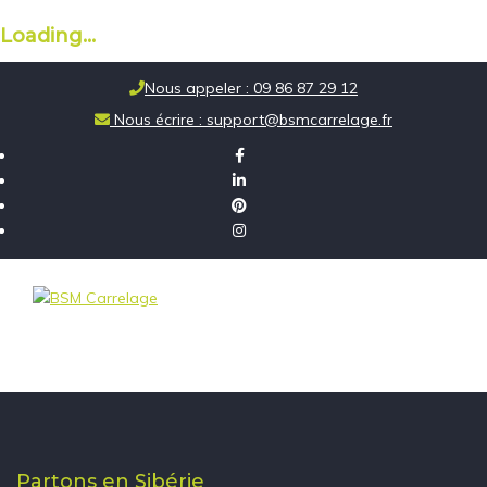
Loading...
Skip
Nous appeler : 09 86 87 29 12
to
Nous écrire : support@bsmcarrelage.fr
content
Partons en Sibérie