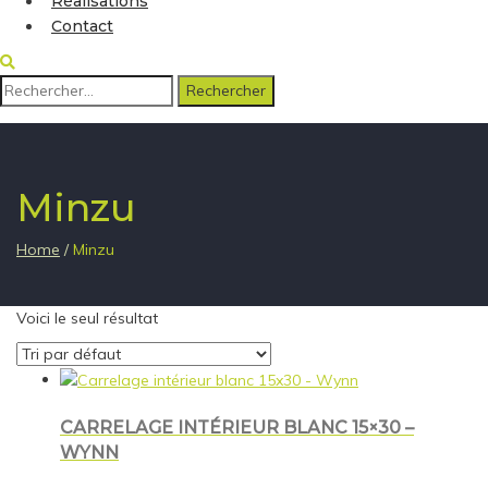
Réalisations
Contact
Rechercher :
Minzu
Home
/
Minzu
Voici le seul résultat
CARRELAGE INTÉRIEUR BLANC 15×30 –
WYNN