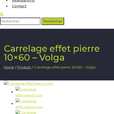
Réalisations
Contact
Rechercher :
Carrelage effet pierre
10×60 – Volga
Home
/
Produits
/
Carrelage effet pierre 10×60 – Volga