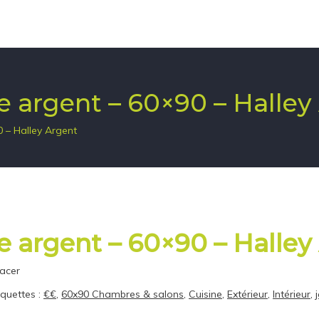
re argent – 60×90 – Halley
0 – Halley Argent
re argent – 60×90 – Halley
macer
iquettes :
€€
,
60x90 Chambres & salons
,
Cuisine
,
Extérieur
,
Intérieur
,