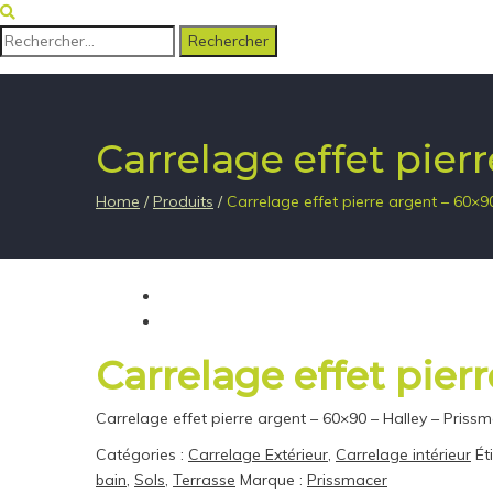
Rechercher :
Carrelage effet pier
Home
/
Produits
/
Carrelage effet pierre argent – 60×9
Carrelage effet pier
Carrelage effet pierre argent – 60×90 – Halley – Priss
Catégories :
Carrelage Extérieur
,
Carrelage intérieur
Ét
bain
,
Sols
,
Terrasse
Marque :
Prissmacer