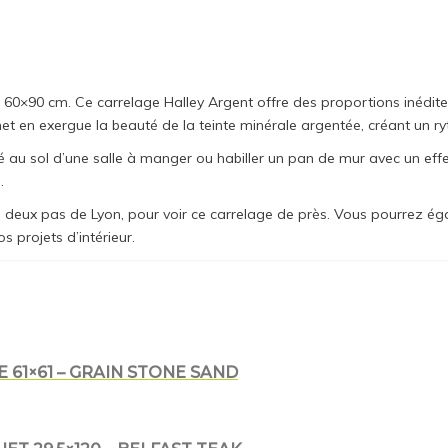
 60×90 cm. Ce carrelage Halley Argent offre des proportions inédite
met en exergue la beauté de la teinte minérale argentée, créant un r
au sol d’une salle à manger ou habiller un pan de mur avec un effet « 
.
deux pas de Lyon, pour voir ce carrelage de près. Vous pourrez é
s projets d’intérieur.
 61×61 – GRAIN STONE SAND