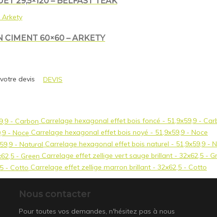
T 29,5×120 – BELFAST TEAK
 CIMENT 60×60 – ARKETY
 votre devis
DEVIS
Carrelage hexagonal effet bois foncé - 51,9x59,9 - Ca
Carrelage hexagonal effet bois noyé - 51,9x59,9 - Noce
Carrelage hexagonal effet bois naturel - 51,9x59,9 - N
Carrelage effet zellige vert sauge brillant - 32x62,5 - G
Carrelage effet zellige marron brillant - 32x62,5 - Cotto
Nous contacter
Pour toutes vos demandes, n'hésitez pas à nous