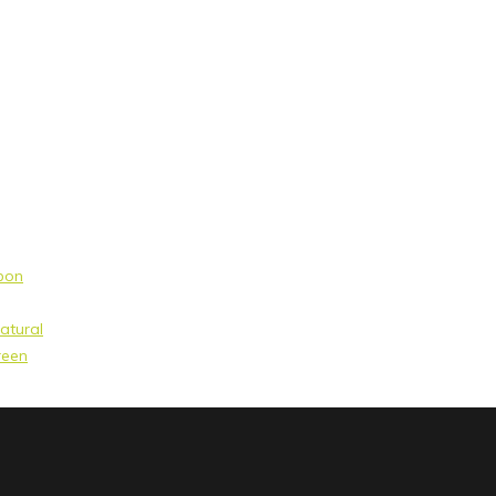
rbon
atural
reen