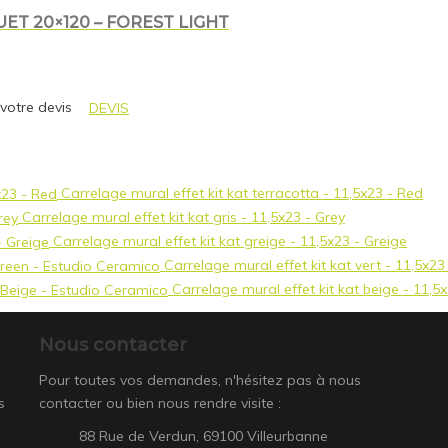
T 20×120 – FOREST LIGHT
 votre devis
DEVIS
Carrelage mural effet kit kat terracotta - 11,5x23 - Red
Carrelage mural effet kit kat gris - 11,5x23 - Grey
Carrelage mural effet kit kat greige - 11,5x23 - Greige
Carrelage mural effet kit kat vert - 11,5x2
Carrelage mural effet kit kat beige - 11,5
Nous contacter
Pour toutes vos demandes, n'hésitez pas à nous
s
contacter ou bien nous rendre visite :
88 Rue de Verdun, 69100 Villeurbanne