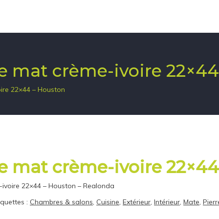
rre mat crème-ivoire 22×4
oire 22×44 – Houston
rre mat crème-ivoire 22×4
me-ivoire 22×44 – Houston – Realonda
iquettes :
Chambres & salons
,
Cuisine
,
Extérieur
,
Intérieur
,
Mate
,
Pierr