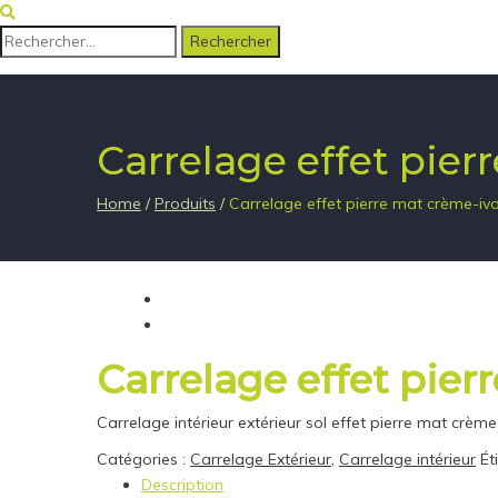
Rechercher :
Carrelage effet pie
Home
/
Produits
/
Carrelage effet pierre mat crème-iv
Carrelage effet pie
Carrelage intérieur extérieur sol effet pierre mat crè
Catégories :
Carrelage Extérieur
,
Carrelage intérieur
Ét
Description