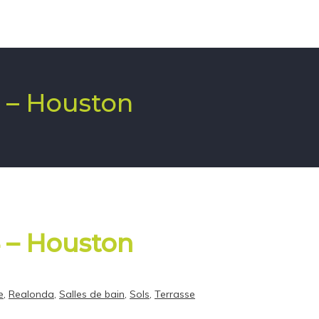
4 – Houston
4 – Houston
e
,
Realonda
,
Salles de bain
,
Sols
,
Terrasse