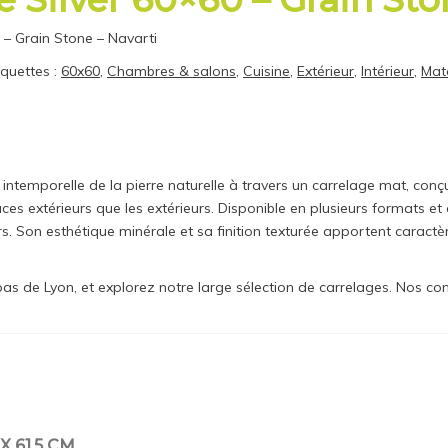
0 – Grain Stone – Navarti
iquettes :
60x60
,
Chambres & salons
,
Cuisine
,
Extérieur
,
Intérieur
,
Mat
intemporelle de la pierre naturelle à travers un carrelage mat, conçu 
ces extérieurs que les extérieurs. Disponible en plusieurs formats et c
. Son esthétique minérale et sa finition texturée apportent caractèr
de Lyon, et explorez notre large sélection de carrelages. Nos conse
X 61,5 CM