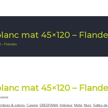
blanc mat 45×120 – Fland
0 – Flandes
blanc mat 45×120 – Fland
pania
mbres & salons
,
Cuisine
,
GRESPANIA
,
Intérieur
,
Mate
,
Murs
,
Salles de