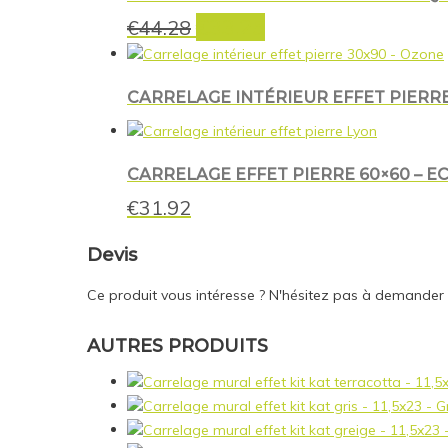
€
33.25
Le
Le
€
44.28
prix
prix
initial
actuel
était :
est :
CARRELAGE INTÉRIEUR EFFET PIERRE
€44.28.
€33.25.
CARRELAGE EFFET PIERRE 60×60 – EC
€
31.92
Devis
Ce produit vous intéresse ? N'hésitez pas à demander
AUTRES PRODUITS