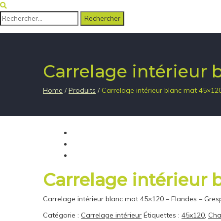
Rechercher :
Carrelage intérieur 
Home
/
Produits
/
Carrelage intérieur blanc mat 45×12
Carrelage intérieur 
Carrelage intérieur blanc mat 45×120 – Flandes – Gres
Catégorie :
Carrelage intérieur
Étiquettes :
45x120
,
Cha