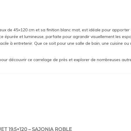
eux de 45×120 cm et sa finition blanc mat, est idéale pour apporte
ace épurée et lumineuse, parfaite pour agrandir visuellement les e
 facile à entretenir. Que ce soit pour une salle de bain, une cuisine ou
.
ur découvrir ce carrelage de près et explorer de nombreuses autres po
T 19,5×120 – SAJONIA ROBLE