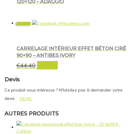
120×120 – ADAGGIO
Promo !
CARRELAGE INTÉRIEUR EFFET BÉTON CIRÉ
90×90 – ANTIBES IVORY
€
30.00
Le
Le
€
44.40
prix
prix
initial
actuel
Devis
était :
est :
Ce produit vous intéresse ? N'hésitez pas à demander votre
€44.40.
€30.00.
devis
DEVIS
AUTRES PRODUITS