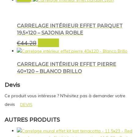
Promo !
CARRELAGE INTÉRIEUR EFFET PARQUET
19,5×120 – SAJONIA ROBLE
€
33.25
Le
Le
€
44.28
prix
prix
initial
actuel
était :
est :
CARRELAGE INTÉRIEUR EFFET PIERRE
€44.28.
€33.25.
40×120 – BLANCO BRILLO
Devis
Ce produit vous intéresse ? N'hésitez pas à demander votre
devis
DEVIS
AUTRES PRODUITS