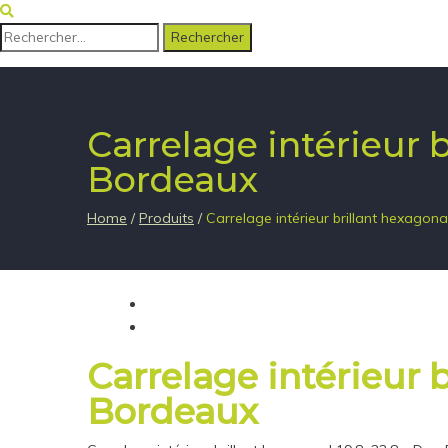
Rechercher :
Carrelage intérieur 
Bordeaux
Home
/
Produits
/
Carrelage intérieur brillant hexagon
Carrelage intérieur 
Bordeaux