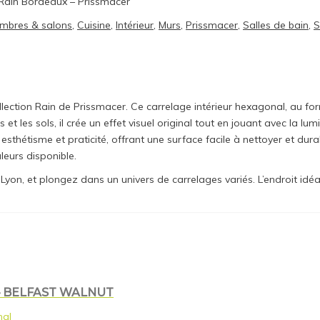
. Rain Bordeaux – Prissmacer
mbres & salons
,
Cuisine
,
Intérieur
,
Murs
,
Prissmacer
,
Salles de bain
,
S
ction Rain de Prissmacer. Ce carrelage intérieur hexagonal, au format
 les sols, il crée un effet visuel original tout en jouant avec la lumi
esthétisme et praticité, offrant une surface facile à nettoyer et dur
leurs disponible.
n, et plongez dans un univers de carrelages variés. L’endroit idéal
– BELFAST WALNUT