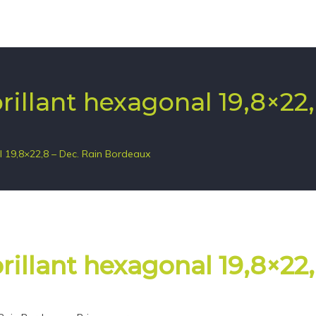
brillant hexagonal 19,8×22
al 19,8×22,8 – Dec. Rain Bordeaux
brillant hexagonal 19,8×22