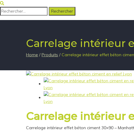
Rechercher :
Carrelage intérieur
Home
/
Produits
/
Carrelage intérieur effet béton cim
Carrelage intérieur
Carrelage intérieur effet béton ciment 30×90 – Manhat