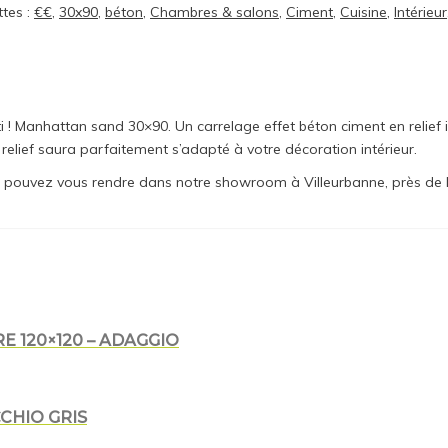
ttes :
€€
,
30x90
,
béton
,
Chambres & salons
,
Ciment
,
Cuisine
,
Intérieur
! Manhattan sand 30×90. Un carrelage effet béton ciment en relief i
relief saura parfaitement s’adapté à votre décoration intérieur.
ous pouvez vous rendre dans notre showroom à Villeurbanne, près de L
 120×120 – ADAGGIO
CHIO GRIS