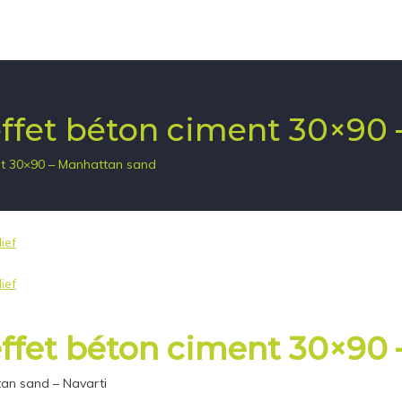
 effet béton ciment 30×90
ent 30×90 – Manhattan sand
 effet béton ciment 30×90
tan sand – Navarti