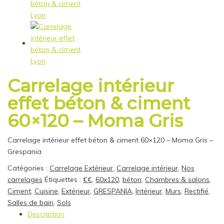
Carrelage intérieur
effet béton & ciment
60×120 – Moma Gris
Carrelage intérieur effet béton & ciment 60×120 – Moma Gris –
Grespania
Catégories :
Carrelage Extérieur
,
Carrelage intérieur
,
Nos
carrelages
Étiquettes :
€€
,
60x120
,
béton
,
Chambres & salons
,
Ciment
,
Cuisine
,
Extérieur
,
GRESPANIA
,
Intérieur
,
Murs
,
Rectifié
,
Salles de bain
,
Sols
Description