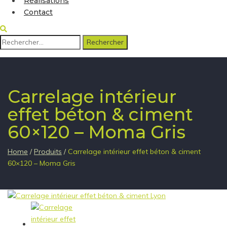
Réalisations
Contact
Rechercher :
Carrelage intérieur
effet béton & ciment
60×120 – Moma Gris
Home
/
Produits
/
Carrelage intérieur effet béton & ciment
60×120 – Moma Gris