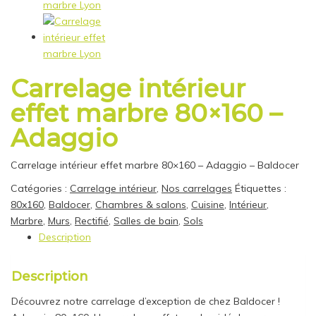
Carrelage intérieur
effet marbre 80×160 –
Adaggio
Carrelage intérieur effet marbre 80×160 – Adaggio – Baldocer
Catégories :
Carrelage intérieur
,
Nos carrelages
Étiquettes :
80x160
,
Baldocer
,
Chambres & salons
,
Cuisine
,
Intérieur
,
Marbre
,
Murs
,
Rectifié
,
Salles de bain
,
Sols
Description
Description
Découvrez notre carrelage d’exception de chez Baldocer !