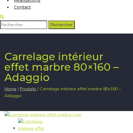
Réalisations
Contact
Rechercher :
Carrelage intérieur
effet marbre 80×160 –
Adaggio
Home
/
Produits
/
Carrelage intérieur effet marbre 80×160 –
Adaggio