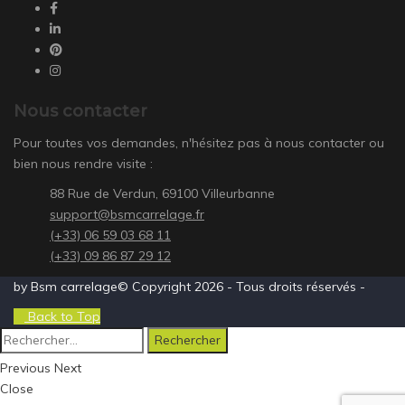
Nous contacter
Pour toutes vos demandes, n'hésitez pas à nous contacter ou
bien nous rendre visite :
88 Rue de Verdun, 69100 Villeurbanne
support@bsmcarrelage.fr
(+33) 06 59 03 68 11
(+33) 09 86 87 29 12
by Bsm carrelage© Copyright 2026 - Tous droits réservés -
Back to Top
Rechercher :
Previous
Next
Close