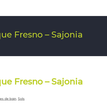
que Fresno – Sajonia
que Fresno – Sajonia
les de bain
,
Sols