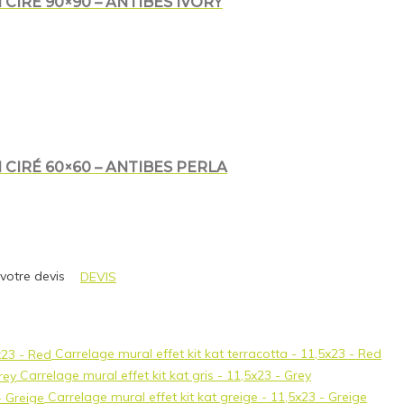
CIRÉ 90×90 – ANTIBES IVORY
CIRÉ 60×60 – ANTIBES PERLA
 votre devis
DEVIS
Carrelage mural effet kit kat terracotta - 11,5x23 - Red
Carrelage mural effet kit kat gris - 11,5x23 - Grey
Carrelage mural effet kit kat greige - 11,5x23 - Greige