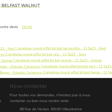
– BELFAST WALNUT
 votre devis
DEVIS
Carrelage mural effet kit kat terracotta - 11,5x23 - Red
Carrelage mural effet kit kat gris - 11,5x23 - Grey
Carrelage mural effet kit kat greige - 11,5x23 - Greige
Carrelage mural effet kit kat vert - 11,5x2
Carrelage mural effet kit kat beige - 11,5
Nous contacter
Pour toutes vos demandes, n'hésitez pas à nous
s
contacter ou bien nous rendre visite :
88 Rue de Verdun, 69100 Villeurbanne