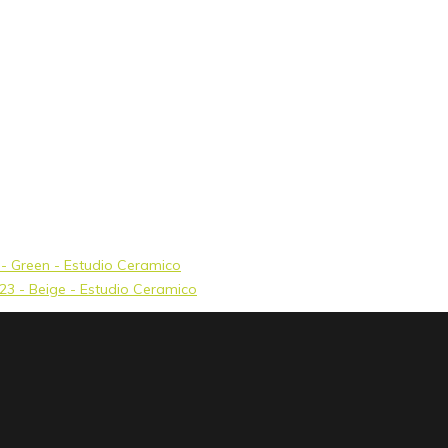
3 - Green - Estudio Ceramico
x23 - Beige - Estudio Ceramico