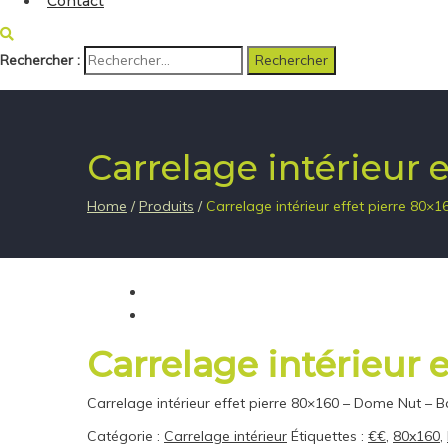
Contact
Rechercher :
Carrelage intérieur 
Home
/
Produits
/
Carrelage intérieur effet pierre 80×
Carrelage intérieur 
Carrelage intérieur effet pierre 80×160 – Dome Nut – 
Catégorie :
Carrelage intérieur
Étiquettes :
€€
,
80x160
,