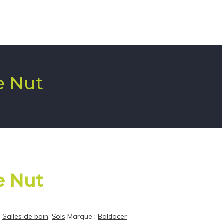
e Nut
e Nut
,
Salles de bain
,
Sols
Marque :
Baldocer