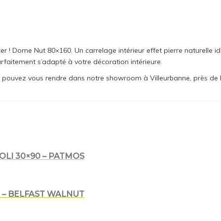
 ! Dome Nut 80×160. Un carrelage intérieur effet pierre naturelle id
arfaitement s’adapté à votre décoration intérieure.
ous pouvez vous rendre dans notre showroom à Villeurbanne, près de L
LI 30×90 – PATMOS
0 – BELFAST WALNUT