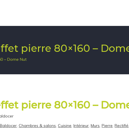
effet pierre 80×160 – Dom
160 – Dome Nut
effet pierre 80×160 – Dom
Baldocer
Baldocer
,
Chambres & salons
,
Cuisine
,
Intérieur
,
Murs
,
Pierre
,
Rectifié