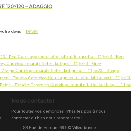
 120×120 – ADAGGIO
 votre devis
DEVIS
Carrelage mural effet kit kat terracotta - 11,5x23 - Red
Carrelage mural effet kit kat gris - 11,5x23 - Grey
Carrelage mural effet kit kat greige - 11,5x23 - Greige
Carrelage mural effet kit kat vert - 11,5x2
Carrelage mural effet kit kat beige - 11,5
Nous contacter
Pour toutes vos demandes, n'hésitez pas à nous
s
contacter ou bien nous rendre visite :
88 Rue de Verdun, 69100 Villeurbanne