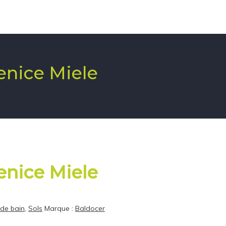
Venice Miele
Venice Miele
 de bain
,
Sols
Marque :
Baldocer