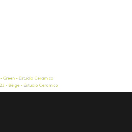
3 - Green - Estudio Ceramico
x23 - Beige - Estudio Ceramico