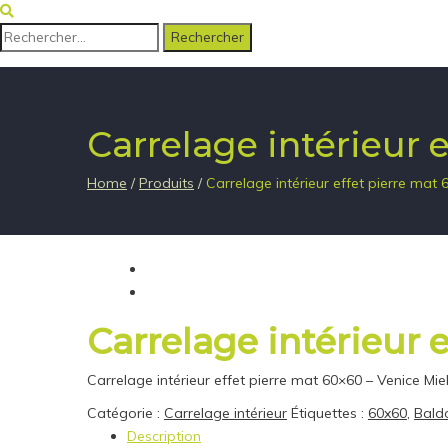
Rechercher :
Carrelage intérieur 
Home
/
Produits
/
Carrelage intérieur effet pierre mat 
Carrelage intérieur 
Carrelage intérieur effet pierre mat 60×60 – Venice Mie
Catégorie :
Carrelage intérieur
Étiquettes :
60x60
,
Bald
Description