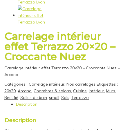
Carrelage intérieur
effet Terrazzo 20×20 –
Croccante Nuez
Carrelage intérieur effet Terrazzo 20×20 – Croccante Nuez –
Arcana
Catégories :
Carrelage intérieur
,
Nos carrelages
Étiquettes :
20x20
,
Arcana
,
Chambres & salons
,
Cuisine
,
Intérieur
,
Murs
,
Rectifié
,
Salles de bain
,
small
,
Sols
,
Terrazzo
Description
Description