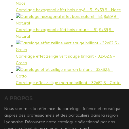
Carrelage hexagonal effet bois noyé - 51,9x59,9 - Noce
Carrelage hexagonal effet bois naturel - 51,9x59,9 -
Natural
Carrelage effet zellige vert sauge brillant - 32x62,5 -
Green
Carrelage effet zellige marron brillant - 32x62,5 - Cotto
A PROPOS
Nous sommes la référence du carrelage, faïence et mosaïque
auprès des professionnels et des particuliers dans la région
Lyonnaise. Découvrez notre catalogue sélectionné par nos
soins en alliant deux critères : qualité et prix !