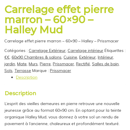
Carrelage effet pierre
marron – 60×90 –
Halley Mud
Carrelage effet pierre marron – 60×90 – Halley – Prissmacer
Catégories :
Carrelage Extérieur
,
Carrelage intérieur
Étiquettes :
€€
,
60x90 Chambres & salons
,
Cuisine
,
Extérieur
,
Intérieur
,
jardin
,
Mate
,
Murs
,
Pierre
,
Prissmacer
,
Rectifié
,
Salles de bain
,
Sols
,
Terrasse
Marque :
Prissmacer
Description
Description
L’esprit des vieilles demeures en pierre retrouve une nouvelle
jeunesse grâce au format 60×90 cm. En optant pour la teinte
organique Halley Mud, vous donnez à votre sol un rendu de
pavement à l’ancienne, chaleureux et profondément texturé.