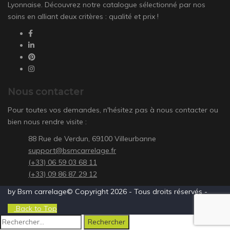
Lyonnaise. Découvrez notre catalogue sélectionné par nos
soins en alliant deux critères : qualité et prix !
Nous contacter
Pour toutes vos demandes, n'hésitez pas à nous contacter ou
bien nous rendre visite :
88 Rue de Verdun, 69100 Villeurbanne
support@bsmcarrelage.fr
(+33) 06 59 03 68 11
(+33) 09 86 87 29 12
by Bsm carrelage© Copyright 2026 - Tous droits réservés -
Back to Top
Rechercher :