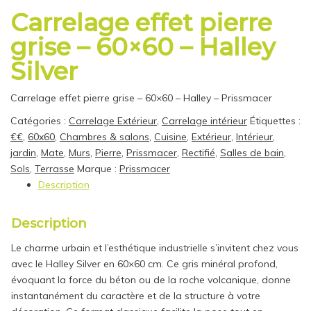
Carrelage effet pierre
grise – 60×60 – Halley
Silver
Carrelage effet pierre grise – 60×60 – Halley – Prissmacer
Catégories :
Carrelage Extérieur
,
Carrelage intérieur
Étiquettes :
€€
,
60x60
,
Chambres & salons
,
Cuisine
,
Extérieur
,
Intérieur
,
jardin
,
Mate
,
Murs
,
Pierre
,
Prissmacer
,
Rectifié
,
Salles de bain
,
Sols
,
Terrasse
Marque :
Prissmacer
Description
Description
Le charme urbain et l’esthétique industrielle s’invitent chez vous
avec le Halley Silver en 60×60 cm. Ce gris minéral profond,
évoquant la force du béton ou de la roche volcanique, donne
instantanément du caractère et de la structure à votre