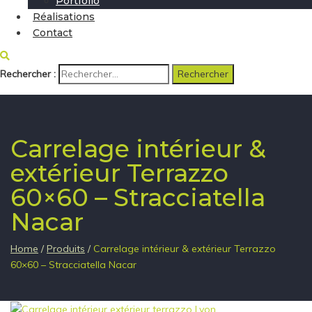
Portfolio
Réalisations
Contact
Rechercher :
Carrelage intérieur &
extérieur Terrazzo
60×60 – Stracciatella
Nacar
Home
/
Produits
/
Carrelage intérieur & extérieur Terrazzo
60×60 – Stracciatella Nacar