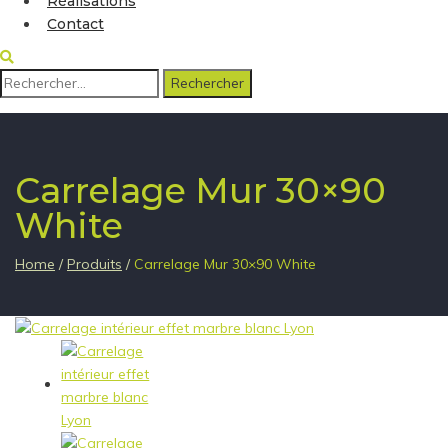
Réalisations
Contact
Rechercher :
Carrelage Mur 30×90
White
Home
/
Produits
/
Carrelage Mur 30×90 White