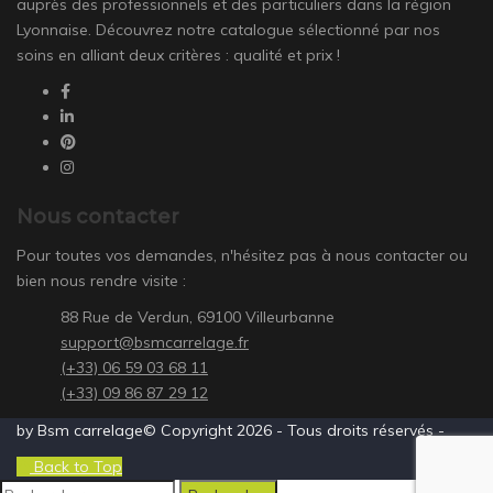
auprès des professionnels et des particuliers dans la région
Lyonnaise. Découvrez notre catalogue sélectionné par nos
soins en alliant deux critères : qualité et prix !
Nous contacter
Pour toutes vos demandes, n'hésitez pas à nous contacter ou
bien nous rendre visite :
88 Rue de Verdun, 69100 Villeurbanne
support@bsmcarrelage.fr
(+33) 06 59 03 68 11
(+33) 09 86 87 29 12
by Bsm carrelage© Copyright 2026 - Tous droits réservés -
Back to Top
Rechercher :