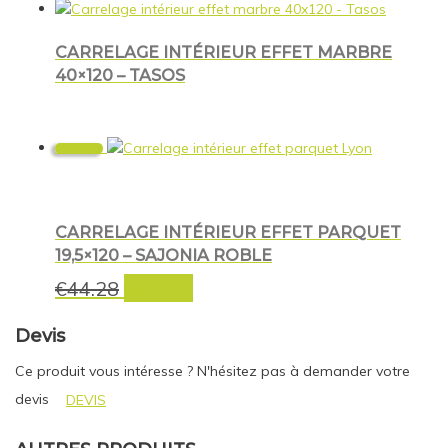
CARRELAGE INTÉRIEUR EFFET MARBRE
40×120 – TASOS
Promo !
CARRELAGE INTÉRIEUR EFFET PARQUET
19,5×120 – SAJONIA ROBLE
€
33.25
Le
Le
€
44.28
prix
prix
initial
actuel
Devis
était :
est :
Ce produit vous intéresse ? N'hésitez pas à demander votre
€44.28.
€33.25.
devis
DEVIS