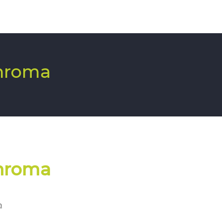
Chroma
Chroma
n