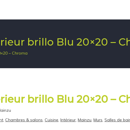
rieur brillo Blu 20×20 – 
 20×20 – Chroma
rieur brillo Blu 20×20 – 
Mainzu
nt
,
Chambres & salons
,
Cuisine
,
Intérieur
,
Mainzu
,
Murs
,
Salles de bai