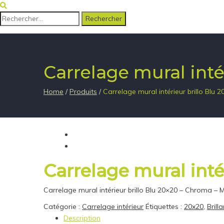
Rechercher :
Carrelage mural inté
Home
/
Produits
/
Carrelage mural intérieur brillo Blu
Carrelage mural inté
Carrelage mural intérieur brillo Blu 20×20 – Chroma – 
Catégorie :
Carrelage intérieur
Étiquettes :
20x20
,
Brilla
Description