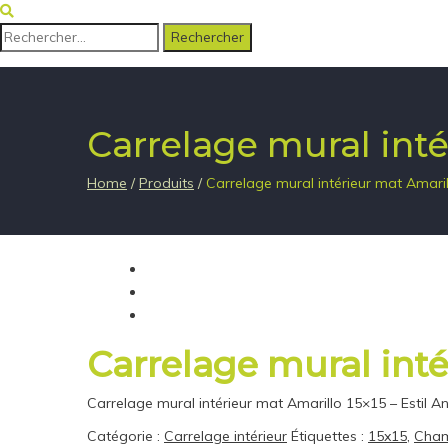
Rechercher :
Carrelage mural inté
Home
/
Produits
/
Carrelage mural intérieur mat Amarill
Carrelage mural inté
Carrelage mural intérieur mat Amarillo 15×15 – Estil An
Catégorie :
Carrelage intérieur
Étiquettes :
15x15
,
Cham