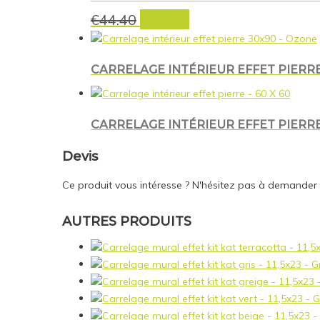
€
30.00
Le
Le
€
44.40
prix
prix
initial
actuel
était :
est :
CARRELAGE INTÉRIEUR EFFET PIERRE
€44.40.
€30.00.
CARRELAGE INTÉRIEUR EFFET PIERRE
Devis
Ce produit vous intéresse ? N'hésitez pas à demander
AUTRES PRODUITS