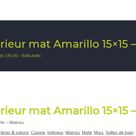
rieur mat Amarillo 15×15 –
o 15×15 – Estil Antic
rieur mat Amarillo 15×15 –
tic – Mainzu
bres & salons
,
Cuisine
,
Intérieur
,
Mainzu
,
Mate
,
Murs
,
Salles de bain