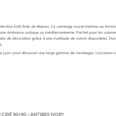
ection Estil Antic de Mainzu. Ce carrelage mural intérieur au format
r une ambiance rustique ou méditerranéenne. Parfait pour les cuisines,
es de décoration grâce à une multitude de coloris disponibles. Durable
s.
yon, pour découvrir une large gamme de carrelages. L’occasion idéal
CIRÉ 90×90 – ANTIBES IVORY