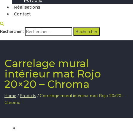
Portfolio
Réalisations
Contact
Rechercher :
Carrelage mural
intérieur mat Rojo
20×20 – Chroma
Home
/
Produits
/
Carrelage mural intérieur mat Rojo 20×20 –
Chroma