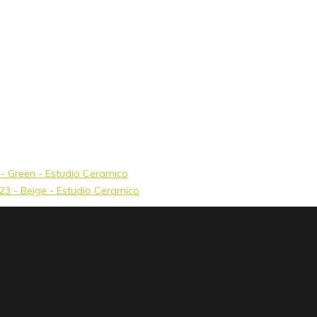
3 - Green - Estudio Ceramico
x23 - Beige - Estudio Ceramico