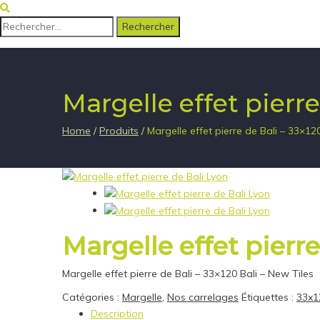
Rechercher :
Margelle effet pierre
Home
/
Produits
/
Margelle effet pierre de Bali – 33×12
Margelle effet pierre
Margelle effet pierre de Bali – 33×120 Bali – New Tiles
Catégories :
Margelle
,
Nos carrelages
Étiquettes :
33x1
Description