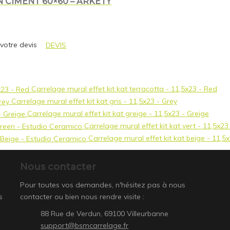
 CIMENT 60×60 – ARKETY
 votre devis
DEVIS
Carrelage mural effet kit kat terracotta - 11,5x23 - Red
Carrelage mural effet kit kat gris - 11,5x23 - Grey
Carrelage mural effet kit kat greige - 11,5x23 - Greige
Carrelage mural effet kit kat vert - 11,5x2
Carrelage mural effet kit kat beige - 11,5
Nous contacter
Pour toutes vos demandes, n'hésitez pas à nous
s
contacter ou bien nous rendre visite :
88 Rue de Verdun, 69100 Villeurbanne
support@bsmcarrelage.fr