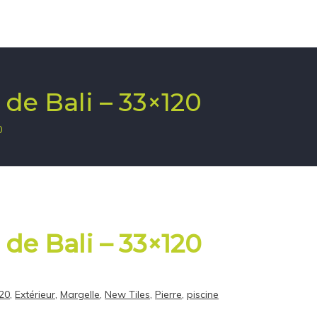
 de Bali – 33×120
0
 de Bali – 33×120
20
,
Extérieur
,
Margelle
,
New Tiles
,
Pierre
,
piscine