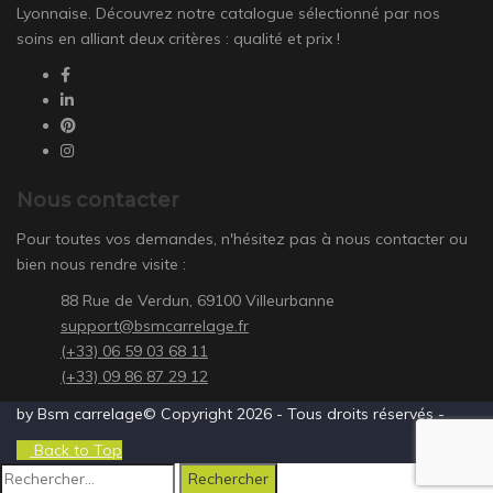
Lyonnaise. Découvrez notre catalogue sélectionné par nos
soins en alliant deux critères : qualité et prix !
Nous contacter
Pour toutes vos demandes, n'hésitez pas à nous contacter ou
bien nous rendre visite :
88 Rue de Verdun, 69100 Villeurbanne
support@bsmcarrelage.fr
(+33) 06 59 03 68 11
(+33) 09 86 87 29 12
by Bsm carrelage© Copyright 2026 - Tous droits réservés -
Back to Top
Rechercher :