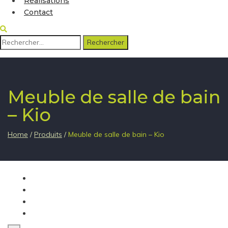
Réalisations
Contact
Rechercher :
Meuble de salle de bain
– Kio
Home
/
Produits
/
Meuble de salle de bain – Kio