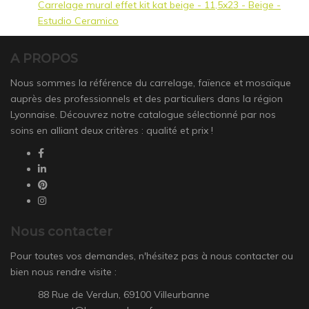
Carrelage mural effet kit kat beige - 11,5x23 - Beige -
Estudio Ceramico
A PROPOS
Nous sommes la référence du carrelage, faïence et mosaïque
auprès des professionnels et des particuliers dans la région
Lyonnaise. Découvrez notre catalogue sélectionné par nos
soins en alliant deux critères : qualité et prix !
Nous contacter
Pour toutes vos demandes, n'hésitez pas à nous contacter ou
bien nous rendre visite :
88 Rue de Verdun, 69100 Villeurbanne