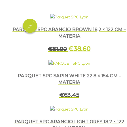
Promo !
PARQUET SPC ARANCIO BROWN 18,2 × 122 CM –
MATERIA
Le
€
38.60
Le
€
61.00
prix
prix
initial
actuel
était :
est :
€61.00.
€38.60.
PARQUET SPC SAPIN WHITE 22,8 × 154 CM –
MATERIA
€
63.45
PARQUET SPC ARANCIO LIGHT GREY 18,2 × 122