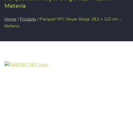
Materia
Home
/
Produits
/
Parquet SPC Noyer Beige 18,2 × 122 cm –
Materia