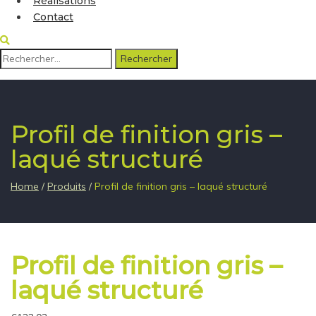
Réalisations
Contact
Rechercher :
Profil de finition gris –
laqué structuré
Home
/
Produits
/
Profil de finition gris – laqué structuré
Profil de finition gris –
laqué structuré