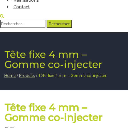
Réalisations
Contact
Rechercher :
Tête fixe 4 mm –
Gomme co-injecter
Home
/
Produits
/
Tête fixe 4 mm – Gomme co-injecter
Tête fixe 4 mm –
Gomme co-injecter