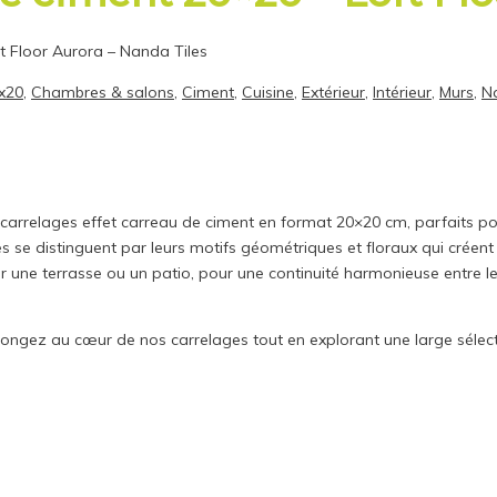
ft Floor Aurora – Nanda Tiles
x20
,
Chambres & salons
,
Ciment
,
Cuisine
,
Extérieur
,
Intérieur
,
Murs
,
N
s carrelages effet carreau de ciment en format 20×20 cm, parfaits 
es se distinguent par leurs motifs géométriques et floraux qui créent 
 une terrasse ou un patio, pour une continuité harmonieuse entre les e
longez au cœur de nos carrelages tout en explorant une large sélecti