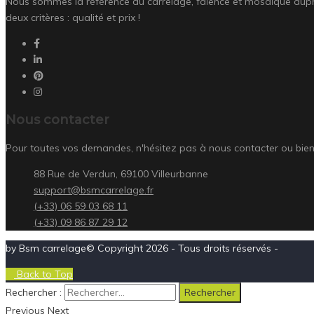
Nous sommes la référence du carrelage, faïence et mosaïque auprès
deux critères : qualité et prix !
Nous contacter
Pour toutes vos demandes, n'hésitez pas à nous contacter ou bien 
88 Rue de Verdun, 69100 Villeurbanne
support@bsmcarrelage.fr
(+33) 06 59 03 68 11
(+33) 09 86 87 29 12
by Bsm carrelage© Copyright 2026 - Tous droits réservés -
Back to Top
Rechercher :
Previous
Next