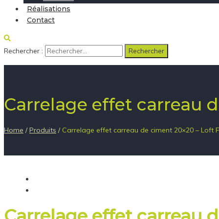
Réalisations
Contact
Rechercher :
Carrelage effet carreau 
Home
/
Produits
/
Carrelage effet carreau de ciment 20×20 – Loft 
Carrelage effet carreau 