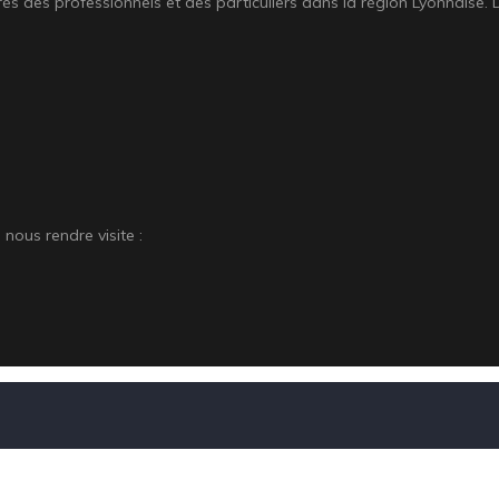
 des professionnels et des particuliers dans la région Lyonnaise. D
nous rendre visite :