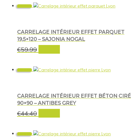
Promo !
CARRELAGE INTÉRIEUR EFFET PARQUET
19,5×120 – SAJONIA NOGAL
€
33.25
Le
Le
€
59.99
prix
prix
initial
actuel
était :
est :
Promo !
€59.99.
€33.25.
CARRELAGE INTÉRIEUR EFFET BÉTON CIRÉ
90×90 – ANTIBES GREY
€
30.00
Le
Le
€
44.40
prix
prix
initial
actuel
était :
est :
Promo !