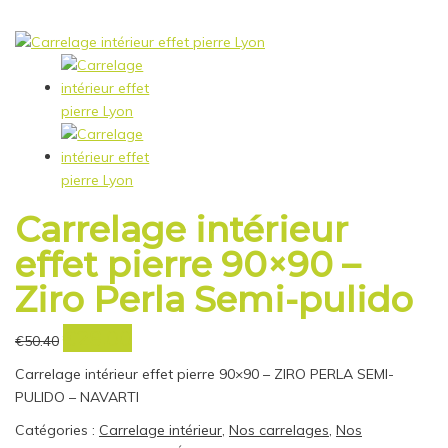
Carrelage intérieur
effet pierre 90×90 –
Ziro Perla Semi-pulido
€
28.00
Le
Le
€
50.40
prix
prix
Carrelage intérieur effet pierre 90×90 – ZIRO PERLA SEMI-
initial
actuel
PULIDO – NAVARTI
était :
est :
€50.40.
€28.00.
Catégories :
Carrelage intérieur
,
Nos carrelages
,
Nos