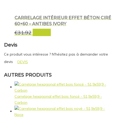
€44.40.
€30.00.
CARRELAGE INTÉRIEUR EFFET BÉTON CIRÉ
60×60 – ANTIBES IVORY
€
23.99
Le
Le
€
31.92
prix
prix
initial
actuel
Devis
était :
est :
Ce produit vous intéresse ? N'hésitez pas à demander votre
€31.92.
€23.99.
devis
DEVIS
AUTRES PRODUITS
Carrelage hexagonal effet bois foncé - 51,9x59,9 -
Carbon