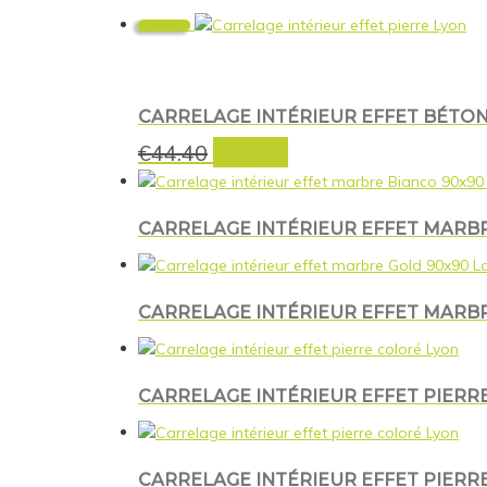
initial
actuel
était :
est :
Promo !
€44.40.
€30.00.
CARRELAGE INTÉRIEUR EFFET BÉTON 
€
30.00
Le
Le
€
44.40
prix
prix
initial
actuel
était :
est :
CARRELAGE INTÉRIEUR EFFET MARBR
€44.40.
€30.00.
CARRELAGE INTÉRIEUR EFFET MARBR
CARRELAGE INTÉRIEUR EFFET PIERRE
CARRELAGE INTÉRIEUR EFFET PIERRE