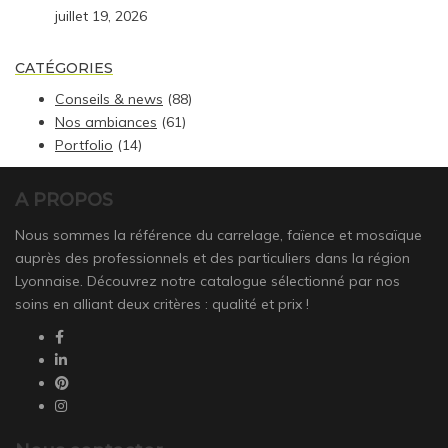
juillet 19, 2026
CATÉGORIES
Conseils & news
(88)
Nos ambiances
(61)
Portfolio
(14)
A PROPOS
Nous sommes la référence du carrelage, faïence et mosaïque
auprès des professionnels et des particuliers dans la région
Lyonnaise. Découvrez notre catalogue sélectionné par nos
soins en alliant deux critères : qualité et prix !