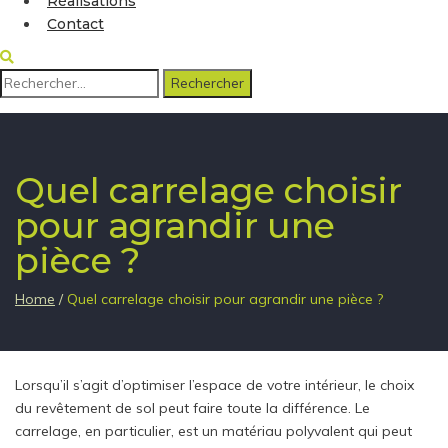
Réalisations
Contact
Rechercher :
Quel carrelage choisir
pour agrandir une
pièce ?
Home
/
Quel carrelage choisir pour agrandir une pièce ?
Lorsqu’il s’agit d’optimiser l’espace de votre intérieur, le choix
du revêtement de sol peut faire toute la différence. Le
carrelage, en particulier, est un matériau polyvalent qui peut